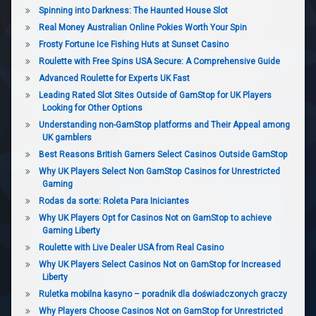
Spinning into Darkness: The Haunted House Slot
Real Money Australian Online Pokies Worth Your Spin
Frosty Fortune Ice Fishing Huts at Sunset Casino
Roulette with Free Spins USA Secure: A Comprehensive Guide
Advanced Roulette for Experts UK Fast
Leading Rated Slot Sites Outside of GamStop for UK Players
Looking for Other Options
Understanding non-GamStop platforms and Their Appeal among
UK gamblers
Best Reasons British Gamers Select Casinos Outside GamStop
Why UK Players Select Non GamStop Casinos for Unrestricted
Gaming
Rodas da sorte: Roleta Para Iniciantes
Why UK Players Opt for Casinos Not on GamStop to achieve
Gaming Liberty
Roulette with Live Dealer USA from Real Casino
Why UK Players Select Casinos Not on GamStop for Increased
Liberty
Ruletka mobilna kasyno – poradnik dla doświadczonych graczy
Why Players Choose Casinos Not on GamStop for Unrestricted