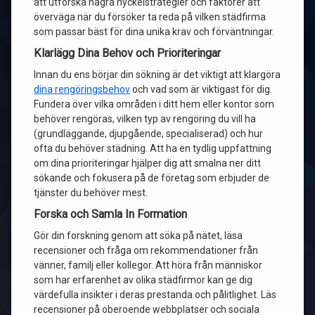
att utforska några nyckelstrategier och faktorer att
överväga när du försöker ta reda på vilken städfirma
som passar bäst för dina unika krav och förväntningar.
Klarlägg Dina Behov och Prioriteringar
Innan du ens börjar din sökning är det viktigt att klargöra
dina rengöringsbehov
och vad som är viktigast för dig.
Fundera över vilka områden i ditt hem eller kontor som
behöver rengöras, vilken typ av rengöring du vill ha
(grundläggande, djupgående, specialiserad) och hur
ofta du behöver städning. Att ha en tydlig uppfattning
om dina prioriteringar hjälper dig att smalna ner ditt
sökande och fokusera på de företag som erbjuder de
tjänster du behöver mest.
Forska och Samla In Formation
Gör din forskning genom att söka på nätet, läsa
recensioner och fråga om rekommendationer från
vänner, familj eller kollegor. Att höra från människor
som har erfarenhet av olika städfirmor kan ge dig
värdefulla insikter i deras prestanda och pålitlighet. Läs
recensioner på oberoende webbplatser och sociala