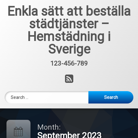
Skip
Enkla sätt att beställa
to
content
städtjänster –
Hemstädning i
Sverige
123-456-789
Tel:
RSS
Search for:
Month:
September 2023